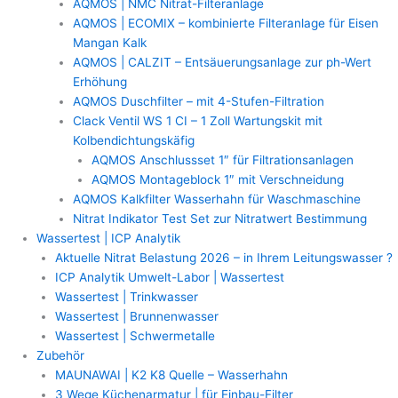
AQMOS | NMC Nitrat-Filteranlage
AQMOS | ECOMIX – kombinierte Filteranlage für Eisen
Mangan Kalk
AQMOS | CALZIT – Entsäuerungsanlage zur ph-Wert
Erhöhung
AQMOS Duschfilter – mit 4-Stufen-Filtration
Clack Ventil WS 1 CI – 1 Zoll Wartungskit mit
Kolbendichtungskäfig
AQMOS Anschlussset 1″ für Filtrationsanlagen
AQMOS Montageblock 1″ mit Verschneidung
AQMOS Kalkfilter Wasserhahn für Waschmaschine
Nitrat Indikator Test Set zur Nitratwert Bestimmung
Wassertest | ICP Analytik
Aktuelle Nitrat Belastung 2026 – in Ihrem Leitungswasser ?
ICP Analytik Umwelt-Labor | Wassertest
Wassertest | Trinkwasser
Wassertest | Brunnenwasser
Wassertest | Schwermetalle
Zubehör
MAUNAWAI | K2 K8 Quelle – Wasserhahn
3 Wege Küchenarmatur | für Einbau-Filter