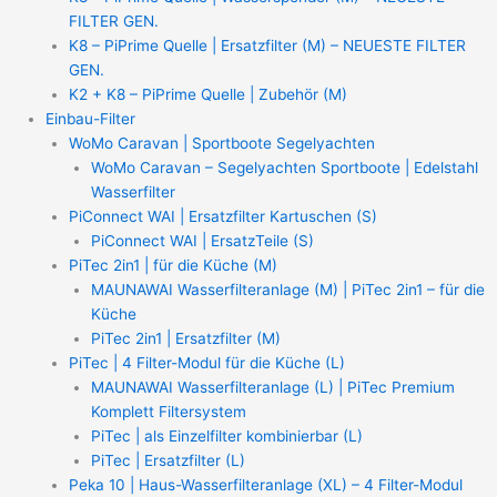
FILTER GEN.
K8 – PiPrime Quelle | Ersatzfilter (M) – NEUESTE FILTER
GEN.
K2 + K8 – PiPrime Quelle | Zubehör (M)
Einbau-Filter
WoMo Caravan | Sportboote Segelyachten
WoMo Caravan – Segelyachten Sportboote | Edelstahl
Wasserfilter
PiConnect WAI | Ersatzfilter Kartuschen (S)
PiConnect WAI | ErsatzTeile (S)
PiTec 2in1 | für die Küche (M)
MAUNAWAI Wasserfilteranlage (M) | PiTec 2in1 – für die
Küche
PiTec 2in1 | Ersatzfilter (M)
PiTec | 4 Filter-Modul für die Küche (L)
MAUNAWAI Wasserfilteranlage (L) | PiTec Premium
Komplett Filtersystem
PiTec | als Einzelfilter kombinierbar (L)
PiTec | Ersatzfilter (L)
Peka 10 | Haus-Wasserfilteranlage (XL) – 4 Filter-Modul