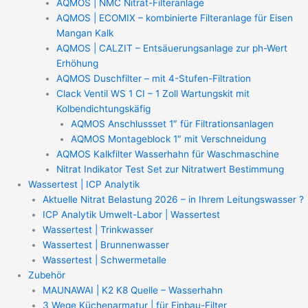
AQMOS | NMC Nitrat-Filteranlage
AQMOS | ECOMIX – kombinierte Filteranlage für Eisen
Mangan Kalk
AQMOS | CALZIT – Entsäuerungsanlage zur ph-Wert
Erhöhung
AQMOS Duschfilter – mit 4-Stufen-Filtration
Clack Ventil WS 1 CI – 1 Zoll Wartungskit mit
Kolbendichtungskäfig
AQMOS Anschlussset 1″ für Filtrationsanlagen
AQMOS Montageblock 1″ mit Verschneidung
AQMOS Kalkfilter Wasserhahn für Waschmaschine
Nitrat Indikator Test Set zur Nitratwert Bestimmung
Wassertest | ICP Analytik
Aktuelle Nitrat Belastung 2026 – in Ihrem Leitungswasser ?
ICP Analytik Umwelt-Labor | Wassertest
Wassertest | Trinkwasser
Wassertest | Brunnenwasser
Wassertest | Schwermetalle
Zubehör
MAUNAWAI | K2 K8 Quelle – Wasserhahn
3 Wege Küchenarmatur | für Einbau-Filter