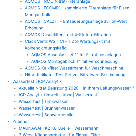
AQMOS | NMC Nitrat-Filteranlage
AQMOS | ECOMIX – kombinierte Filteranlage für Eisen
Mangan Kalk
AQMOS | CALZIT – Entsäuerungsanlage zur ph-Wert
Erhöhung
AQMOS Duschfilter – mit 4-Stufen-Filtration
Clack Ventil WS 1 CI – 1 Zoll Wartungskit mit
Kolbendichtungskäfig
AQMOS Anschlussset 1″ für Filtrationsanlagen
AQMOS Montageblock 1″ mit Verschneidung
AQMOS Kalkfilter Wasserhahn für Waschmaschine
Nitrat Indikator Test Set zur Nitratwert Bestimmung
Wassertest | ICP Analytik
Aktuelle Nitrat Belastung 2026 – in Ihrem Leitungswasser ?
ICP Analytik Umwelt-Labor | Wassertest
Wassertest | Trinkwasser
Wassertest | Brunnenwasser
Wassertest | Schwermetalle
Zubehör
MAUNAWAI | K2 K8 Quelle – Wasserhahn
3 Wege Küchenarmatur | für Einbau-Filter