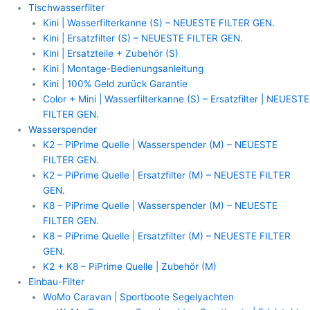
Zum
MAUNAWAI
Tischwasserfilter
Inhalt
Tischwasserfilter
Kini | Wasserfilterkanne (S) – NEUESTE FILTER GEN.
springen
|
Kini | Ersatzfilter (S) – NEUESTE FILTER GEN.
Pi
Kini | Ersatzteile + Zubehör (S)
Bag
Kini | Montage-Bedienungsanleitung
Wasserbelebung
Kini | 100% Geld zurück Garantie
Menge
Color + Mini | Wasserfilterkanne (S) – Ersatzfilter | NEUESTE
FILTER GEN.
Wasserspender
K2 – PiPrime Quelle | Wasserspender (M) – NEUESTE
FILTER GEN.
K2 – PiPrime Quelle | Ersatzfilter (M) – NEUESTE FILTER
GEN.
K8 – PiPrime Quelle | Wasserspender (M) – NEUESTE
FILTER GEN.
K8 – PiPrime Quelle | Ersatzfilter (M) – NEUESTE FILTER
GEN.
K2 + K8 – PiPrime Quelle | Zubehör (M)
Einbau-Filter
WoMo Caravan | Sportboote Segelyachten