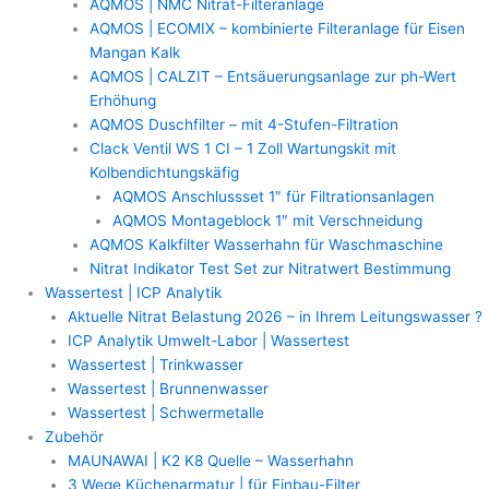
AQMOS | NMC Nitrat-Filteranlage
AQMOS | ECOMIX – kombinierte Filteranlage für Eisen
Mangan Kalk
AQMOS | CALZIT – Entsäuerungsanlage zur ph-Wert
Erhöhung
AQMOS Duschfilter – mit 4-Stufen-Filtration
Clack Ventil WS 1 CI – 1 Zoll Wartungskit mit
Kolbendichtungskäfig
AQMOS Anschlussset 1″ für Filtrationsanlagen
AQMOS Montageblock 1″ mit Verschneidung
AQMOS Kalkfilter Wasserhahn für Waschmaschine
Nitrat Indikator Test Set zur Nitratwert Bestimmung
Wassertest | ICP Analytik
Aktuelle Nitrat Belastung 2026 – in Ihrem Leitungswasser ?
ICP Analytik Umwelt-Labor | Wassertest
Wassertest | Trinkwasser
Wassertest | Brunnenwasser
Wassertest | Schwermetalle
Zubehör
MAUNAWAI | K2 K8 Quelle – Wasserhahn
3 Wege Küchenarmatur | für Einbau-Filter