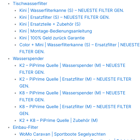
Zum
MAUNAWAI
Tischwasserfilter
Inhalt
Tischwasserfilter
Kini | Wasserfilterkanne (S) – NEUESTE FILTER GEN.
springen
|
Kini | Ersatzfilter (S) – NEUESTE FILTER GEN.
Kini
Kini | Ersatzteile + Zubehör (S)
Wasserfilterkanne
Kini | Montage-Bedienungsanleitung
|
Kini | 100% Geld zurück Garantie
Pi
Color + Mini | Wasserfilterkanne (S) – Ersatzfilter | NEUESTE
Ersatzfilter
FILTER GEN.
Kartusche
Wasserspender
ohne
K2 – PiPrime Quelle | Wasserspender (M) – NEUESTE
Kalkfilterpad
FILTER GEN.
Menge
K2 – PiPrime Quelle | Ersatzfilter (M) – NEUESTE FILTER
GEN.
K8 – PiPrime Quelle | Wasserspender (M) – NEUESTE
FILTER GEN.
K8 – PiPrime Quelle | Ersatzfilter (M) – NEUESTE FILTER
GEN.
K2 + K8 – PiPrime Quelle | Zubehör (M)
Einbau-Filter
WoMo Caravan | Sportboote Segelyachten