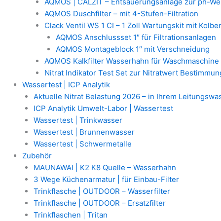
AQMOS | CALZIT – Entsäuerungsanlage zur ph-We
AQMOS Duschfilter – mit 4-Stufen-Filtration
Clack Ventil WS 1 CI – 1 Zoll Wartungskit mit Kolb
AQMOS Anschlussset 1″ für Filtrationsanlagen
AQMOS Montageblock 1″ mit Verschneidung
AQMOS Kalkfilter Wasserhahn für Waschmaschine
Nitrat Indikator Test Set zur Nitratwert Bestimmun
Wassertest | ICP Analytik
Aktuelle Nitrat Belastung 2026 – in Ihrem Leitungswa
ICP Analytik Umwelt-Labor | Wassertest
Wassertest | Trinkwasser
Wassertest | Brunnenwasser
Wassertest | Schwermetalle
Zubehör
MAUNAWAI | K2 K8 Quelle – Wasserhahn
3 Wege Küchenarmatur | für Einbau-Filter
Trinkflasche | OUTDOOR – Wasserfilter
Trinkflasche | OUTDOOR – Ersatzfilter
Trinkflaschen | Tritan