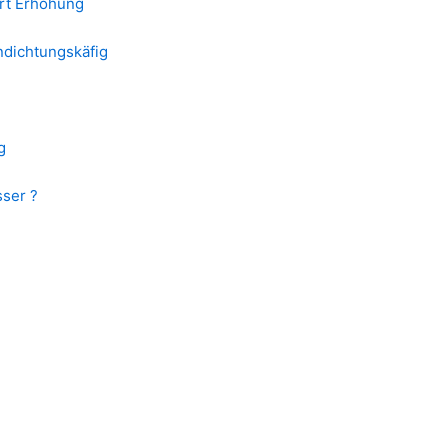
rt Erhöhung
endichtungskäfig
g
sser ?