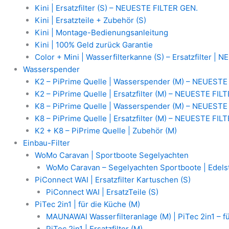
Kini | Ersatzfilter (S) – NEUESTE FILTER GEN.
Kini | Ersatzteile + Zubehör (S)
Kini | Montage-Bedienungsanleitung
Kini | 100% Geld zurück Garantie
Color + Mini | Wasserfilterkanne (S) – Ersatzfilter |
Wasserspender
K2 – PiPrime Quelle | Wasserspender (M) – NEUESTE
K2 – PiPrime Quelle | Ersatzfilter (M) – NEUESTE FIL
K8 – PiPrime Quelle | Wasserspender (M) – NEUESTE
K8 – PiPrime Quelle | Ersatzfilter (M) – NEUESTE FIL
K2 + K8 – PiPrime Quelle | Zubehör (M)
Einbau-Filter
WoMo Caravan | Sportboote Segelyachten
WoMo Caravan – Segelyachten Sportboote | Edelst
PiConnect WAI | Ersatzfilter Kartuschen (S)
PiConnect WAI | ErsatzTeile (S)
PiTec 2in1 | für die Küche (M)
MAUNAWAI Wasserfilteranlage (M) | PiTec 2in1 – f
PiTec 2in1 | Ersatzfilter (M)