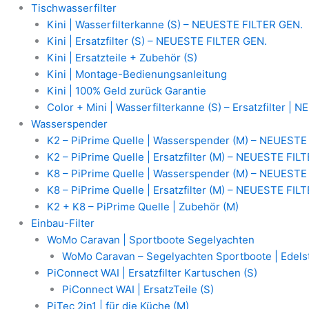
Zum
MAUNAWAI
Tischwasserfilter
Inhalt
Tischwasserfilter
Kini | Wasserfilterkanne (S) – NEUESTE FILTER GEN.
springen
|
Kini | Ersatzfilter (S) – NEUESTE FILTER GEN.
Kini
Kini | Ersatzteile + Zubehör (S)
Color
Kini | Montage-Bedienungsanleitung
Mini
Kini | 100% Geld zurück Garantie
Wasserfilterkanne
Color + Mini | Wasserfilterkanne (S) – Ersatzfilter |
|
Wasserspender
Deckel
K2 – PiPrime Quelle | Wasserspender (M) – NEUESTE
Filterkartusche
K2 – PiPrime Quelle | Ersatzfilter (M) – NEUESTE FIL
für
K8 – PiPrime Quelle | Wasserspender (M) – NEUESTE
Kalkfilterpad
K8 – PiPrime Quelle | Ersatzfilter (M) – NEUESTE FIL
Menge
K2 + K8 – PiPrime Quelle | Zubehör (M)
Einbau-Filter
WoMo Caravan | Sportboote Segelyachten
WoMo Caravan – Segelyachten Sportboote | Edelst
PiConnect WAI | Ersatzfilter Kartuschen (S)
PiConnect WAI | ErsatzTeile (S)
PiTec 2in1 | für die Küche (M)