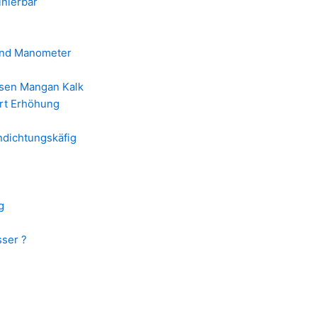
inierbar
 und Manometer
isen Mangan Kalk
rt Erhöhung
endichtungskäfig
g
sser ?