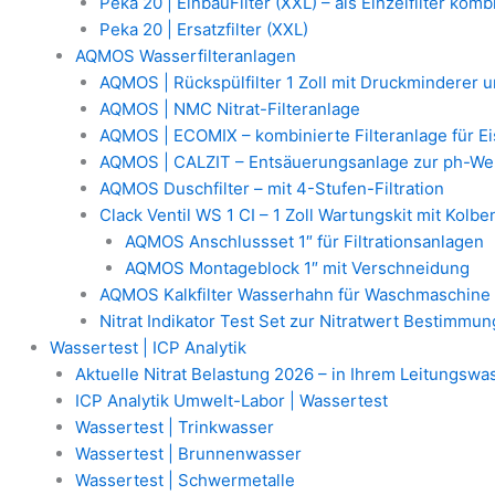
Peka 20 | EinbauFilter (XXL) – als Einzelfilter komb
Peka 20 | Ersatzfilter (XXL)
AQMOS Wasserfilteranlagen
AQMOS | Rückspülfilter 1 Zoll mit Druckminderer
AQMOS | NMC Nitrat-Filteranlage
AQMOS | ECOMIX – kombinierte Filteranlage für E
AQMOS | CALZIT – Entsäuerungsanlage zur ph-We
AQMOS Duschfilter – mit 4-Stufen-Filtration
Clack Ventil WS 1 CI – 1 Zoll Wartungskit mit Kolb
AQMOS Anschlussset 1″ für Filtrationsanlagen
AQMOS Montageblock 1″ mit Verschneidung
AQMOS Kalkfilter Wasserhahn für Waschmaschine
Nitrat Indikator Test Set zur Nitratwert Bestimmun
Wassertest | ICP Analytik
Aktuelle Nitrat Belastung 2026 – in Ihrem Leitungswa
ICP Analytik Umwelt-Labor | Wassertest
Wassertest | Trinkwasser
Wassertest | Brunnenwasser
Wassertest | Schwermetalle