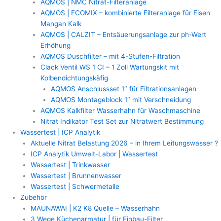
AQMOS | NMC Nitrat-Filteranlage
AQMOS | ECOMIX – kombinierte Filteranlage für Eisen
Mangan Kalk
AQMOS | CALZIT – Entsäuerungsanlage zur ph-Wert
Erhöhung
AQMOS Duschfilter – mit 4-Stufen-Filtration
Clack Ventil WS 1 CI – 1 Zoll Wartungskit mit
Kolbendichtungskäfig
AQMOS Anschlussset 1″ für Filtrationsanlagen
AQMOS Montageblock 1″ mit Verschneidung
AQMOS Kalkfilter Wasserhahn für Waschmaschine
Nitrat Indikator Test Set zur Nitratwert Bestimmung
Wassertest | ICP Analytik
Aktuelle Nitrat Belastung 2026 – in Ihrem Leitungswasser ?
ICP Analytik Umwelt-Labor | Wassertest
Wassertest | Trinkwasser
Wassertest | Brunnenwasser
Wassertest | Schwermetalle
Zubehör
MAUNAWAI | K2 K8 Quelle – Wasserhahn
3 Wege Küchenarmatur | für Einbau-Filter