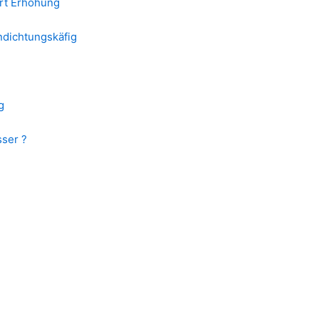
rt Erhöhung
endichtungskäfig
g
sser ?