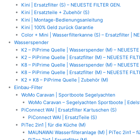
Kini | Ersatzfilter (S) – NEUESTE FILTER GEN.
Kini | Ersatzteile + Zubehör (S)
Kini | Montage-Bedienungsanleitung
Kini | 100% Geld zurück Garantie
Color + Mini | Wasserfilterkanne (S) – Ersatzfilter |
Wasserspender
K2 – PiPrime Quelle | Wasserspender (M) – NEUESTE
K2 – PiPrime Quelle | Ersatzfilter (M) – NEUESTE FIL
K8 – PiPrime Quelle | Wasserspender (M) – NEUESTE
K8 – PiPrime Quelle | Ersatzfilter (M) – NEUESTE FIL
K2 + K8 – PiPrime Quelle | Zubehör (M)
Einbau-Filter
WoMo Caravan | Sportboote Segelyachten
WoMo Caravan – Segelyachten Sportboote | Edelst
PiConnect WAI | Ersatzfilter Kartuschen (S)
PiConnect WAI | ErsatzTeile (S)
PiTec 2in1 | für die Küche (M)
MAUNAWAI Wasserfilteranlage (M) | PiTec 2in1 – f
PiTec 2in1 | Ersatzfilter (M)