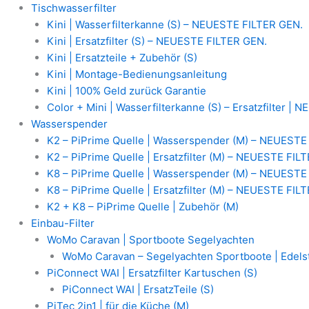
Zum
MAUNAWAI
Tischwasserfilter
Inhalt
Wasserspender
Kini | Wasserfilterkanne (S) – NEUESTE FILTER GEN.
springen
|
Kini | Ersatzfilter (S) – NEUESTE FILTER GEN.
K2
Kini | Ersatzteile + Zubehör (S)
K8
Kini | Montage-Bedienungsanleitung
PiPrime
Kini | 100% Geld zurück Garantie
Quelle
Color + Mini | Wasserfilterkanne (S) – Ersatzfilter |
-
Wasserspender
unterer
K2 – PiPrime Quelle | Wasserspender (M) – NEUESTE
Filterwasser
K2 – PiPrime Quelle | Ersatzfilter (M) – NEUESTE FIL
Glasbehälter
K8 – PiPrime Quelle | Wasserspender (M) – NEUESTE
(ohne
K8 – PiPrime Quelle | Ersatzfilter (M) – NEUESTE FIL
Gravur
K2 + K8 – PiPrime Quelle | Zubehör (M)
Blume
Einbau-Filter
des
WoMo Caravan | Sportboote Segelyachten
Lebens)
WoMo Caravan – Segelyachten Sportboote | Edelst
Menge
PiConnect WAI | Ersatzfilter Kartuschen (S)
PiConnect WAI | ErsatzTeile (S)
PiTec 2in1 | für die Küche (M)