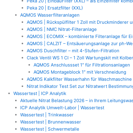
Peka 20 | EinbauFilter (XXL) – als Einzelfilter komb
Peka 20 | Ersatzfilter (XXL)
AQMOS Wasserfilteranlagen
AQMOS | Rückspülfilter 1 Zoll mit Druckminderer
AQMOS | NMC Nitrat-Filteranlage
AQMOS | ECOMIX – kombinierte Filteranlage für E
AQMOS | CALZIT – Entsäuerungsanlage zur ph-We
AQMOS Duschfilter – mit 4-Stufen-Filtration
Clack Ventil WS 1 CI – 1 Zoll Wartungskit mit Kolb
AQMOS Anschlussset 1″ für Filtrationsanlagen
AQMOS Montageblock 1″ mit Verschneidung
AQMOS Kalkfilter Wasserhahn für Waschmaschine
Nitrat Indikator Test Set zur Nitratwert Bestimmun
Wassertest | ICP Analytik
Aktuelle Nitrat Belastung 2026 – in Ihrem Leitungswa
ICP Analytik Umwelt-Labor | Wassertest
Wassertest | Trinkwasser
Wassertest | Brunnenwasser
Wassertest | Schwermetalle