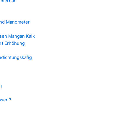
inierbar
 und Manometer
isen Mangan Kalk
rt Erhöhung
endichtungskäfig
g
sser ?