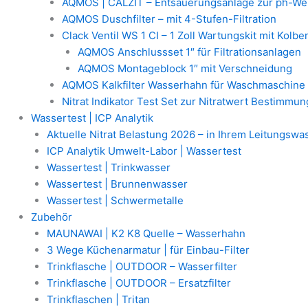
AQMOS | CALZIT – Entsäuerungsanlage zur ph-We
AQMOS Duschfilter – mit 4-Stufen-Filtration
Clack Ventil WS 1 CI – 1 Zoll Wartungskit mit Kolb
AQMOS Anschlussset 1″ für Filtrationsanlagen
AQMOS Montageblock 1″ mit Verschneidung
AQMOS Kalkfilter Wasserhahn für Waschmaschine
Nitrat Indikator Test Set zur Nitratwert Bestimmun
Wassertest | ICP Analytik
Aktuelle Nitrat Belastung 2026 – in Ihrem Leitungswa
ICP Analytik Umwelt-Labor | Wassertest
Wassertest | Trinkwasser
Wassertest | Brunnenwasser
Wassertest | Schwermetalle
Zubehör
MAUNAWAI | K2 K8 Quelle – Wasserhahn
3 Wege Küchenarmatur | für Einbau-Filter
Trinkflasche | OUTDOOR – Wasserfilter
Trinkflasche | OUTDOOR – Ersatzfilter
Trinkflaschen | Tritan