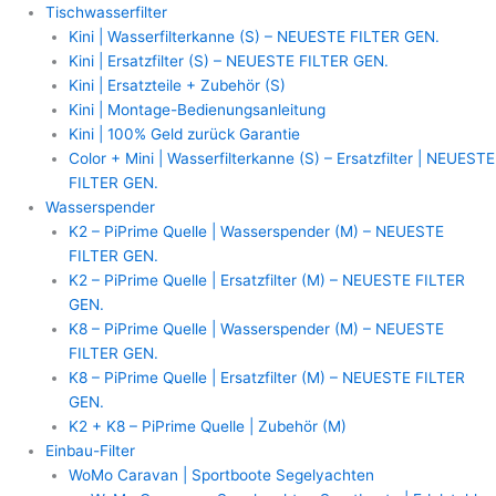
Zum
MAUNAWAI
Tischwasserfilter
Inhalt
Wasserfilteranlage
Kini | Wasserfilterkanne (S) – NEUESTE FILTER GEN.
springen
(M)
Kini | Ersatzfilter (S) – NEUESTE FILTER GEN.
|
Kini | Ersatzteile + Zubehör (S)
PiTec
Kini | Montage-Bedienungsanleitung
2in1
Kini | 100% Geld zurück Garantie
-
Color + Mini | Wasserfilterkanne (S) – Ersatzfilter | NEUESTE
PiTec
FILTER GEN.
Ersatzfilter
Wasserspender
Kartusche
K2 – PiPrime Quelle | Wasserspender (M) – NEUESTE
Menge
FILTER GEN.
K2 – PiPrime Quelle | Ersatzfilter (M) – NEUESTE FILTER
GEN.
K8 – PiPrime Quelle | Wasserspender (M) – NEUESTE
FILTER GEN.
K8 – PiPrime Quelle | Ersatzfilter (M) – NEUESTE FILTER
GEN.
K2 + K8 – PiPrime Quelle | Zubehör (M)
Einbau-Filter
WoMo Caravan | Sportboote Segelyachten