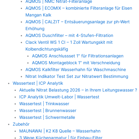
AQMOS | NMC Nitrat-Filteranlage
AQMOS | ECOMIX – kombinierte Filteranlage für Eisen
Mangan Kalk
AQMOS | CALZIT – Entsäuerungsanlage zur ph-Wert
Erhöhung
AQMOS Duschfilter – mit 4-Stufen-Filtration
Clack Ventil WS 1 CI – 1 Zoll Wartungskit mit
Kolbendichtungskäfig
AQMOS Anschlussset 1″ für Filtrationsanlagen
AQMOS Montageblock 1″ mit Verschneidung
AQMOS Kalkfilter Wasserhahn für Waschmaschine
Nitrat Indikator Test Set zur Nitratwert Bestimmung
Wassertest | ICP Analytik
Aktuelle Nitrat Belastung 2026 – in Ihrem Leitungswasser ?
ICP Analytik Umwelt-Labor | Wassertest
Wassertest | Trinkwasser
Wassertest | Brunnenwasser
Wassertest | Schwermetalle
Zubehör
MAUNAWAI | K2 K8 Quelle – Wasserhahn
3 Wege Küchenarmatur | für Einbau-Filter