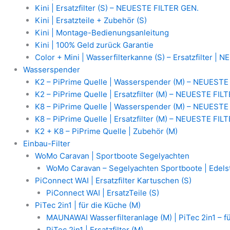
Kini | Ersatzfilter (S) – NEUESTE FILTER GEN.
Kini | Ersatzteile + Zubehör (S)
Kini | Montage-Bedienungsanleitung
Kini | 100% Geld zurück Garantie
Color + Mini | Wasserfilterkanne (S) – Ersatzfilter |
Wasserspender
K2 – PiPrime Quelle | Wasserspender (M) – NEUESTE
K2 – PiPrime Quelle | Ersatzfilter (M) – NEUESTE FIL
K8 – PiPrime Quelle | Wasserspender (M) – NEUESTE
K8 – PiPrime Quelle | Ersatzfilter (M) – NEUESTE FIL
K2 + K8 – PiPrime Quelle | Zubehör (M)
Einbau-Filter
WoMo Caravan | Sportboote Segelyachten
WoMo Caravan – Segelyachten Sportboote | Edelst
PiConnect WAI | Ersatzfilter Kartuschen (S)
PiConnect WAI | ErsatzTeile (S)
PiTec 2in1 | für die Küche (M)
MAUNAWAI Wasserfilteranlage (M) | PiTec 2in1 – f
PiTec 2in1 | Ersatzfilter (M)