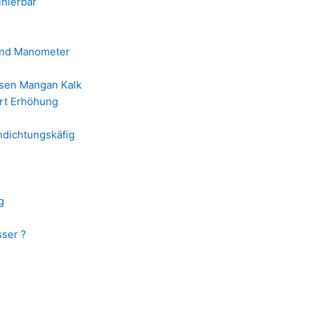
inierbar
 und Manometer
isen Mangan Kalk
rt Erhöhung
endichtungskäfig
g
sser ?