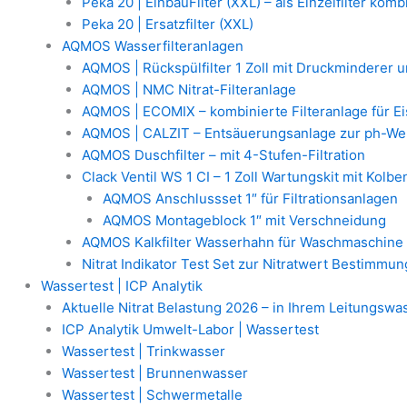
Peka 20 | EinbauFilter (XXL) – als Einzelfilter komb
Peka 20 | Ersatzfilter (XXL)
AQMOS Wasserfilteranlagen
AQMOS | Rückspülfilter 1 Zoll mit Druckminderer
AQMOS | NMC Nitrat-Filteranlage
AQMOS | ECOMIX – kombinierte Filteranlage für E
AQMOS | CALZIT – Entsäuerungsanlage zur ph-We
AQMOS Duschfilter – mit 4-Stufen-Filtration
Clack Ventil WS 1 CI – 1 Zoll Wartungskit mit Kolb
AQMOS Anschlussset 1″ für Filtrationsanlagen
AQMOS Montageblock 1″ mit Verschneidung
AQMOS Kalkfilter Wasserhahn für Waschmaschine
Nitrat Indikator Test Set zur Nitratwert Bestimmun
Wassertest | ICP Analytik
Aktuelle Nitrat Belastung 2026 – in Ihrem Leitungswa
ICP Analytik Umwelt-Labor | Wassertest
Wassertest | Trinkwasser
Wassertest | Brunnenwasser
Wassertest | Schwermetalle