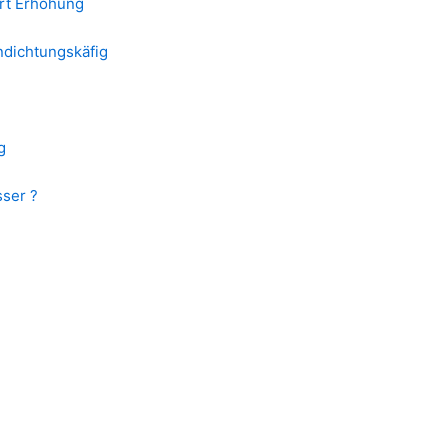
rt Erhöhung
endichtungskäfig
g
sser ?