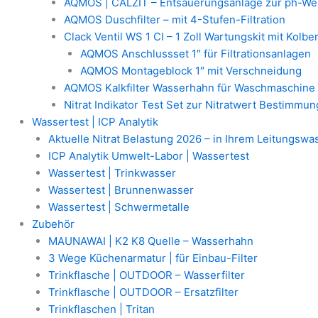
AQMOS | CALZIT – Entsäuerungsanlage zur ph-We
AQMOS Duschfilter – mit 4-Stufen-Filtration
Clack Ventil WS 1 CI – 1 Zoll Wartungskit mit Kolb
AQMOS Anschlussset 1″ für Filtrationsanlagen
AQMOS Montageblock 1″ mit Verschneidung
AQMOS Kalkfilter Wasserhahn für Waschmaschine
Nitrat Indikator Test Set zur Nitratwert Bestimmun
Wassertest | ICP Analytik
Aktuelle Nitrat Belastung 2026 – in Ihrem Leitungswa
ICP Analytik Umwelt-Labor | Wassertest
Wassertest | Trinkwasser
Wassertest | Brunnenwasser
Wassertest | Schwermetalle
Zubehör
MAUNAWAI | K2 K8 Quelle – Wasserhahn
3 Wege Küchenarmatur | für Einbau-Filter
Trinkflasche | OUTDOOR – Wasserfilter
Trinkflasche | OUTDOOR – Ersatzfilter
Trinkflaschen | Tritan