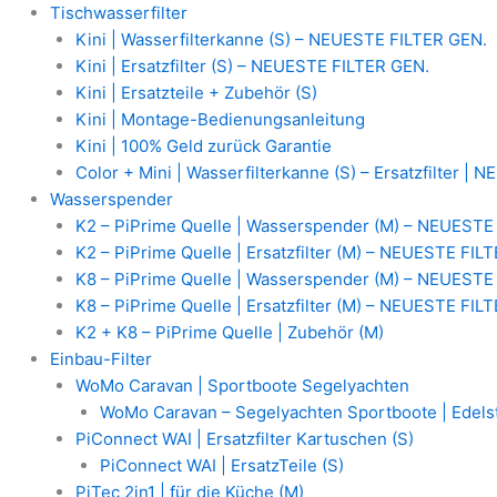
Zum
MAUNAWAI
Ursprünglicher
Aktueller
Tischwasserfilter
Inhalt
Tischwasserfilter
Preis
Preis
Kini | Wasserfilterkanne (S) – NEUESTE FILTER GEN.
springen
|
war:
ist:
Kini | Ersatzfilter (S) – NEUESTE FILTER GEN.
Kini
60,00 €
58,95 €.
Kini | Ersatzteile + Zubehör (S)
Wasserfilterkanne
Kini | Montage-Bedienungsanleitung
|
Kini | 100% Geld zurück Garantie
Gehäuse
Color + Mini | Wasserfilterkanne (S) – Ersatzfilter |
für
Wasserspender
Kanne
K2 – PiPrime Quelle | Wasserspender (M) – NEUESTE
Kini
K2 – PiPrime Quelle | Ersatzfilter (M) – NEUESTE FIL
-
K8 – PiPrime Quelle | Wasserspender (M) – NEUESTE
weiß
K8 – PiPrime Quelle | Ersatzfilter (M) – NEUESTE FIL
Menge
K2 + K8 – PiPrime Quelle | Zubehör (M)
Einbau-Filter
WoMo Caravan | Sportboote Segelyachten
WoMo Caravan – Segelyachten Sportboote | Edelst
PiConnect WAI | Ersatzfilter Kartuschen (S)
PiConnect WAI | ErsatzTeile (S)
PiTec 2in1 | für die Küche (M)